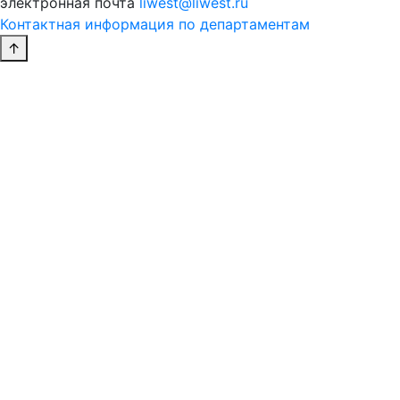
электронная почта
liwest@liwest.ru
Контактная информация по департаментам
↑